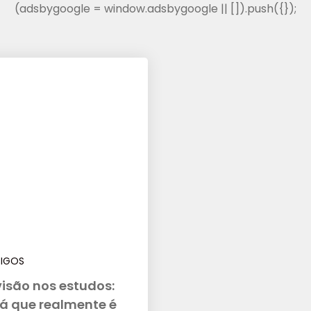
(adsbygoogle = window.adsbygoogle || []).push({});
TIGOS
isão nos estudos:
rá que realmente é